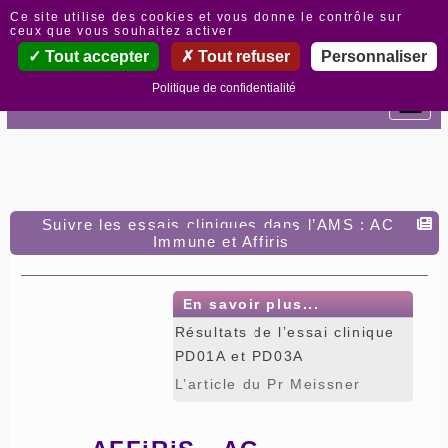
Panneau de gestion des cookies
Ce site utilise des cookies et vous donne le contrôle sur
ceux que vous souhaitez activer
Tout accepter
Tout refuser
Personnaliser
Politique de confidentialité
Suivre les essais cliniques dans l’AMS : AC
Immune et Affiris
En savoir plus...
Résultats de l’essai clinique
PD01A et PD03A
L’article du Pr Meissner