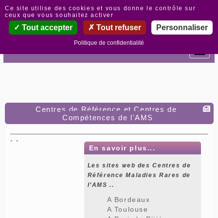
Panneau de gestion des cookies
Ce site utilise des cookies et vous donne le contrôle sur
ceux que vous souhaitez activer
Tout accepter
Tout refuser
Personnaliser
Politique de confidentialité
Centres de Référence et Centres de
Compétences de l'AMS
- -
En savoir plus...
Les sites web des Centres de
Référence Maladies Rares de
l’AMS ..
A Bordeaux
A Toulouse